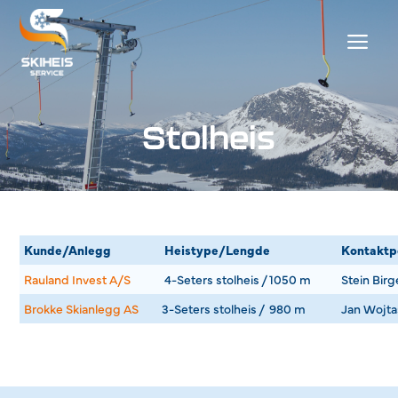
Hopp
til
Men
innhold
Stolheis
Kunde/Anlegg
Heistype/Lengde
Kontaktp
Rauland Invest A/S
4-Seters stolheis / 1050 m
Stein Bir
Brokke Skianlegg AS
3-Seters stolheis / 980 m
Jan Wojta