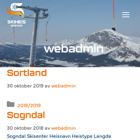
Hopp
til
Men
innhold
webadmin
Sortland
30 oktober 2019
av
webadmin
Kategorier
2018/2019
Sogndal
30 oktober 2018
av
webadmin
Sogndal Skisenter Heisnavn Heistype Lengde