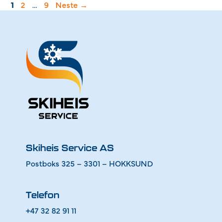
Side
Side
Side
1
2
…
9
Neste
→
Skiheis Service AS
Postboks 325 – 3301 – HOKKSUND
Telefon
+47 32 82 91 11