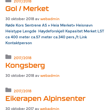
2017/2018
Gol / Merket
30 oktober 2018
av
webadmin
Røde Kors Sentrene AS » Heia Merket» Heisnavn
Heistype Lengde Høydeforskjell Kapasitet Merket LST
ca 400 meter ca.57 meter ca.340 pers./t Link
Kontaktperson
Kategorier
2017/2018
Kongsberg
30 oktober 2018
av
webadmin
Kategorier
2017/2018
Eikerapen Alpinsenter
30 oktober 2017
av
webadmin