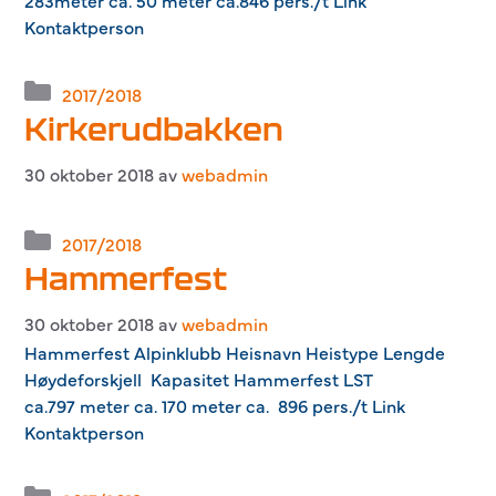
283meter ca. 50 meter ca.846 pers./t Link
Kontaktperson
Kategorier
2017/2018
Kirkerudbakken
30 oktober 2018
av
webadmin
Kategorier
2017/2018
Hammerfest
30 oktober 2018
av
webadmin
Hammerfest Alpinklubb Heisnavn Heistype Lengde
Høydeforskjell Kapasitet Hammerfest LST
ca.797 meter ca. 170 meter ca. 896 pers./t Link
Kontaktperson
Kategorier